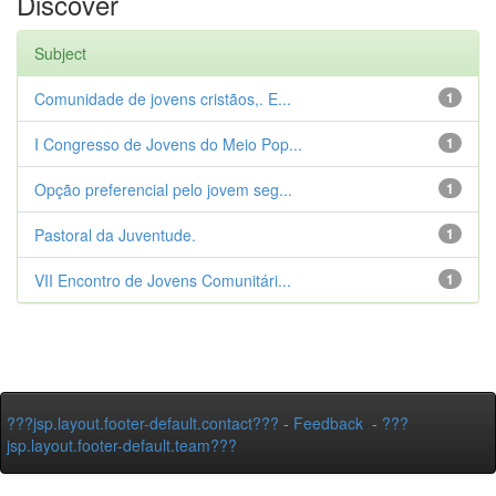
Discover
Subject
Comunidade de jovens cristãos,. E...
1
I Congresso de Jovens do Meio Pop...
1
Opção preferencial pelo jovem seg...
1
Pastoral da Juventude.
1
VII Encontro de Jovens Comunitári...
1
???jsp.layout.footer-default.contact???
-
Feedback
-
???
jsp.layout.footer-default.team???