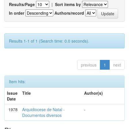
Results/Page
|
Sort items by
In order
Authors/record
Results 1-1 of 1 (Search time: 0.0 seconds).
previous
1
next
Item hits:
Issue
Title
Author(s)
Date
1978
Arquidiocese de Natal -
-
Documentos diversos