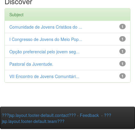
Discover
Subject
Comunidade de Jovens Cristãos do ...
1
I Congresso de Jovens do Meio Pop...
1
Opção preferencial pelo jovem seg...
1
Pastoral da Juventude.
1
VII Encontro de Jovens Comunitári...
1
???jsp.layout.footer-default.contact???
-
Feedback
-
???
jsp.layout.footer-default.team???