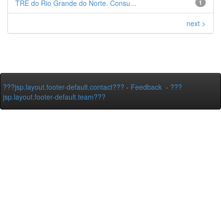
TRE do Rio Grande do Norte. Consu...
1
next >
???jsp.layout.footer-default.contact???
-
Feedback
-
???
jsp.layout.footer-default.team???