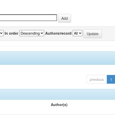
In order
Authors/record
previous
1
Author(s)