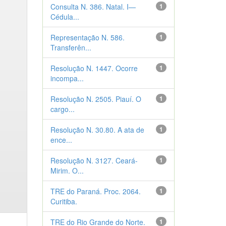
Consulta N. 386. Natal. I—
1
Cédula...
Representação N. 586.
1
Transferên...
Resolução N. 1447. Ocorre
1
incompa...
Resolução N. 2505. Piauí. O
1
cargo...
Resolução N. 30.80. A ata de
1
ence...
Resolução N. 3127. Ceará-
1
Mirim. O...
TRE do Paraná. Proc. 2064.
1
Curitiba.
TRE do Rio Grande do Norte.
1