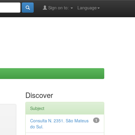
Sign on to:
Language
Discover
Subject
Consulta N. 2351. São Mateus
1
do Sul.