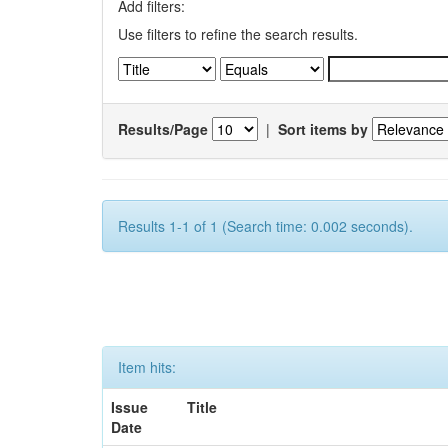
Add filters:
Use filters to refine the search results.
Results/Page
|
Sort items by
Results 1-1 of 1 (Search time: 0.002 seconds).
Item hits:
Issue
Title
Date