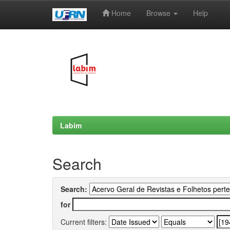
Home
Browse
Help
Skip
navigation
Labim
Search
Search:
for
Current filters: