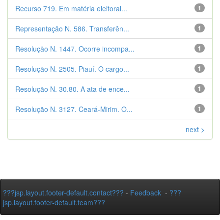
Recurso 719. Em matéria eleitoral...
1
Representação N. 586. Transferên...
1
Resolução N. 1447. Ocorre incompa...
1
Resolução N. 2505. Piauí. O cargo...
1
Resolução N. 30.80. A ata de ence...
1
Resolução N. 3127. Ceará-Mirim. O...
1
next >
???jsp.layout.footer-default.contact???
-
Feedback
-
???
jsp.layout.footer-default.team???