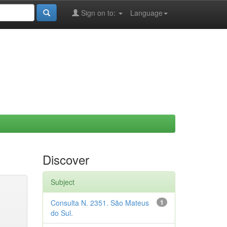
Sign on to:
Language
Discover
Subject
Consulta N. 2351. São Mateus
1
do Sul.