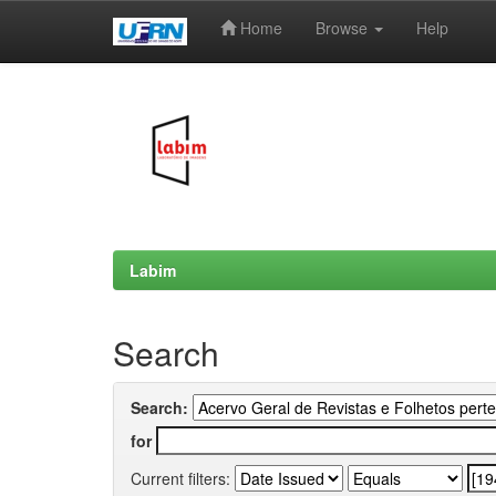
Home
Browse
Help
Skip
navigation
Labim
Search
Search:
for
Current filters: