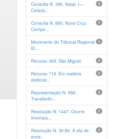
Consulta N. 386. Natal. I—
1
Cédula...
Consulta N. 895. Nova Cruz.
1
Compe...
Movimento do Tribunal Regional
1
El...
Recurso 369. São Miguel.
1
Recurso 719. Em matéria
1
eleitoral...
Representação N. 586.
1
Transferên...
Resolução N. 1447. Ocorre
1
incompa...
Resolução N. 30.80. A ata de
1
ence...