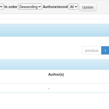
In order
Authors/record
previous
1
Author(s)
-