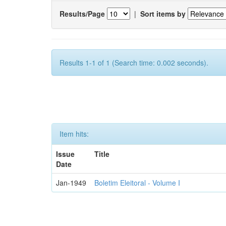
Results/Page
|
Sort items by
Results 1-1 of 1 (Search time: 0.002 seconds).
Item hits:
Issue
Title
Date
Jan-1949
Boletim Eleitoral - Volume I