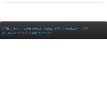
???jsp.layout.footer-default.contact???
-
Feedback
-
???
jsp.layout.footer-default.team???