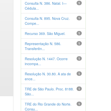
Consulta N. 386. Natal. I—
1
Cédula...
Consulta N. 895. Nova Cruz.
1
Compe...
Recurso 369. São Miguel.
1
Representação N. 586.
1
Transferên...
Resolução N. 1447. Ocorre
1
incompa...
Resolução N. 30.80. A ata de
1
ence...
TRE de São Paulo. Proc. 8188.
1
São...
TRE do Rio Grande do Norte.
1
Consu...