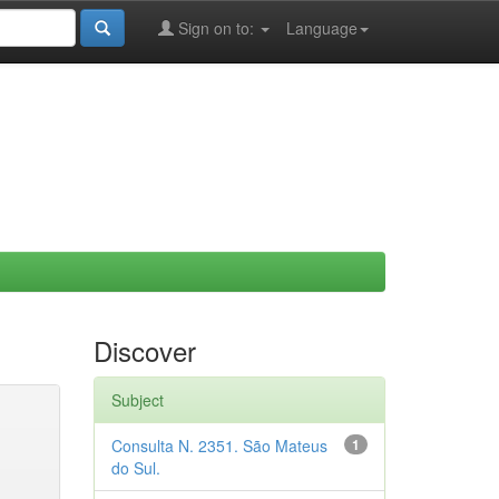
Sign on to:
Language
Discover
Subject
Consulta N. 2351. São Mateus
1
do Sul.