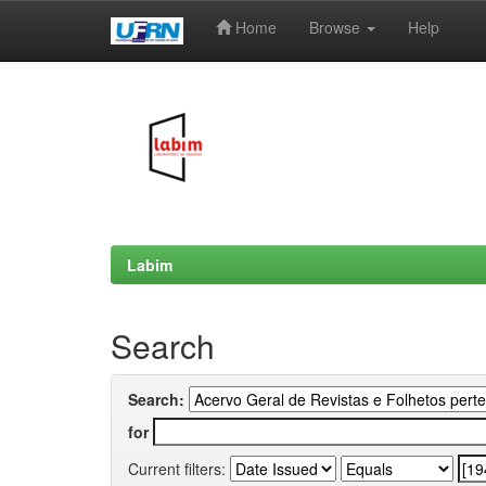
Home
Browse
Help
Skip
navigation
Labim
Search
Search:
for
Current filters: