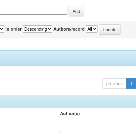
In order
Authors/record
previous
1
Author(s)
-