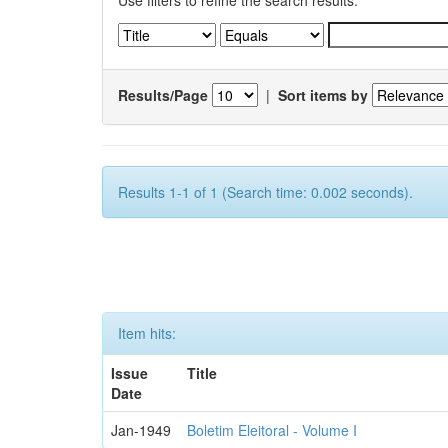
Use filters to refine the search results.
Results/Page
|
Sort items by
Results 1-1 of 1 (Search time: 0.002 seconds).
Item hits:
Issue
Title
Date
Jan-1949
Boletim Eleitoral - Volume I