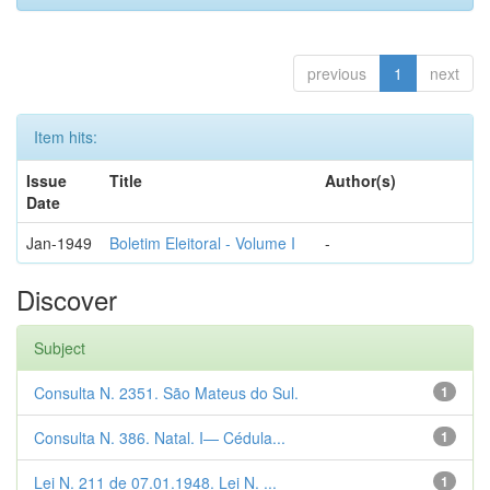
previous
1
next
Item hits:
Issue
Title
Author(s)
Date
Jan-1949
Boletim Eleitoral - Volume I
-
Discover
Subject
Consulta N. 2351. São Mateus do Sul.
1
Consulta N. 386. Natal. I— Cédula...
1
Lei N. 211 de 07.01.1948. Lei N. ...
1