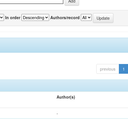
In order
Authors/record
previous
1
Author(s)
-