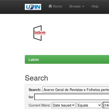
Home
Browse
Help
Skip
navigation
Labim
Search
Search:
for
Current filters: