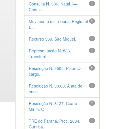
Consulta N. 386. Natal. I—
1
Cédula...
Movimento do Tribunal Regional
1
El...
Recurso 369. São Miguel.
1
Representação N. 586.
1
Transferên...
Resolução N. 2505. Piauí. O
1
cargo...
Resolução N. 30.80. A ata de
1
ence...
Resolução N. 3127. Ceará-
1
Mirim. O...
TRE do Paraná. Proc. 2064.
1
Curitiba.