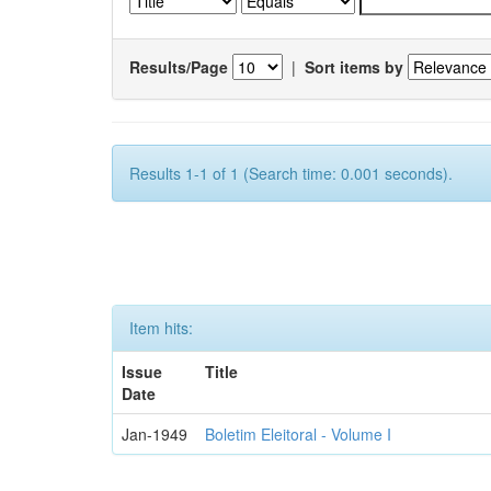
Results/Page
|
Sort items by
Results 1-1 of 1 (Search time: 0.001 seconds).
Item hits:
Issue
Title
Date
Jan-1949
Boletim Eleitoral - Volume I