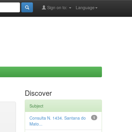
Sign on to:
Language
Discover
Subject
Consulta N. 1434. Santana do
1
Mato...