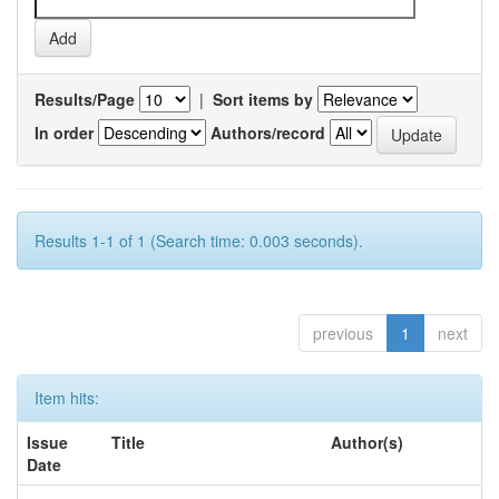
Results/Page
|
Sort items by
In order
Authors/record
Results 1-1 of 1 (Search time: 0.003 seconds).
previous
1
next
Item hits:
Issue
Title
Author(s)
Date