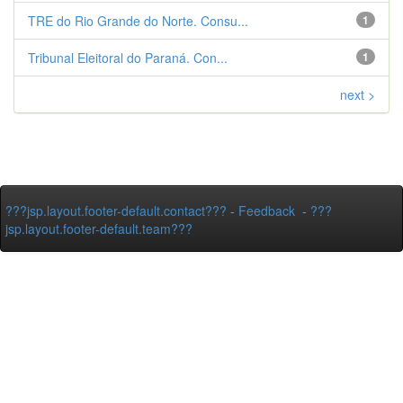
TRE do Rio Grande do Norte. Consu...
1
Tribunal Eleitoral do Paraná. Con...
1
next >
???jsp.layout.footer-default.contact???
-
Feedback
-
???
jsp.layout.footer-default.team???