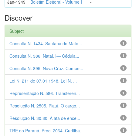
Jan-1949
Boletim Eleitoral - Volume I
-
Discover
Subject
Consulta N. 1434. Santana do Mato...
1
Consulta N. 386. Natal. I— Cédula...
1
Consulta N. 895. Nova Cruz. Compe...
1
Lei N. 211 de 07.01.1948. Lei N. ...
1
Representação N. 586. Transferên...
1
Resolução N. 2505. Piauí. O cargo...
1
Resolução N. 30.80. A ata de ence...
1
TRE do Paraná. Proc. 2064. Curitiba.
1