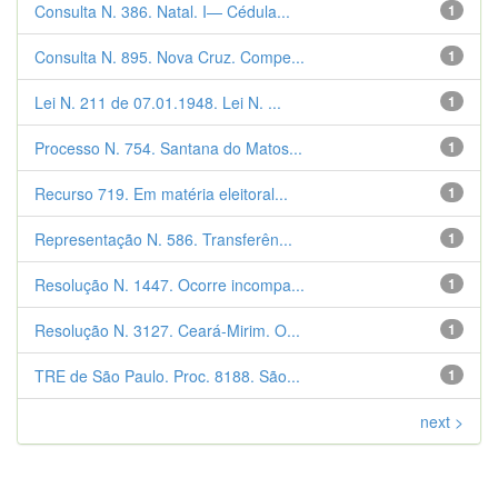
Consulta N. 386. Natal. I— Cédula...
1
Consulta N. 895. Nova Cruz. Compe...
1
Lei N. 211 de 07.01.1948. Lei N. ...
1
Processo N. 754. Santana do Matos...
1
Recurso 719. Em matéria eleitoral...
1
Representação N. 586. Transferên...
1
Resolução N. 1447. Ocorre incompa...
1
Resolução N. 3127. Ceará-Mirim. O...
1
TRE de São Paulo. Proc. 8188. São...
1
next >