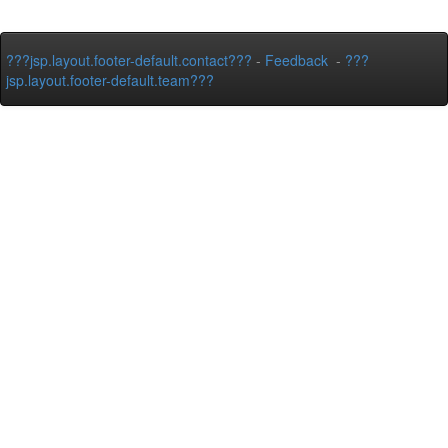
???jsp.layout.footer-default.contact???
-
Feedback
-
???
jsp.layout.footer-default.team???