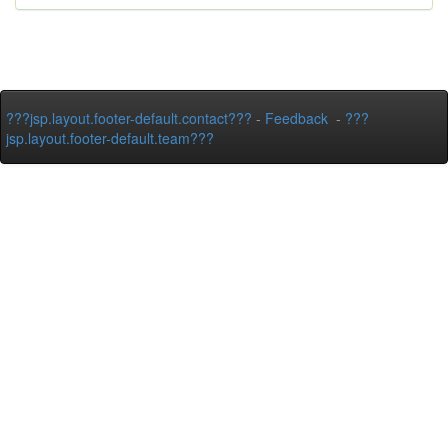
???jsp.layout.footer-default.contact???
-
Feedback
-
???
jsp.layout.footer-default.team???