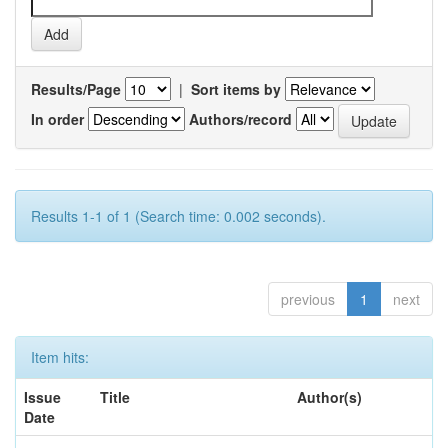
Results/Page
|
Sort items by
In order
Authors/record
Results 1-1 of 1 (Search time: 0.002 seconds).
previous
1
next
Item hits:
Issue
Title
Author(s)
Date