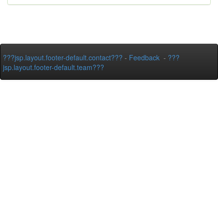
???jsp.layout.footer-default.contact???
-
Feedback
-
???
jsp.layout.footer-default.team???