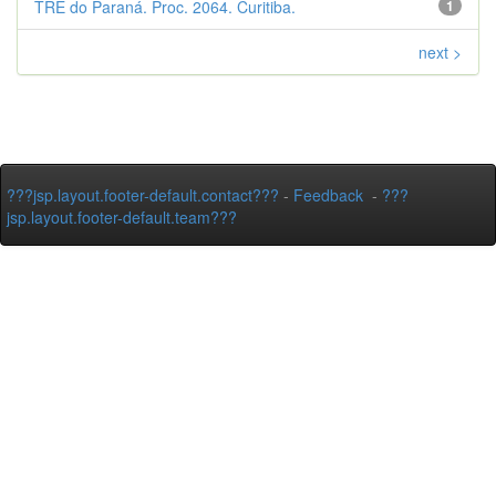
TRE do Paraná. Proc. 2064. Curitiba.
1
next >
???jsp.layout.footer-default.contact???
-
Feedback
-
???
jsp.layout.footer-default.team???