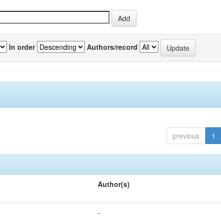
In order
Authors/record
previous
1
Author(s)
-