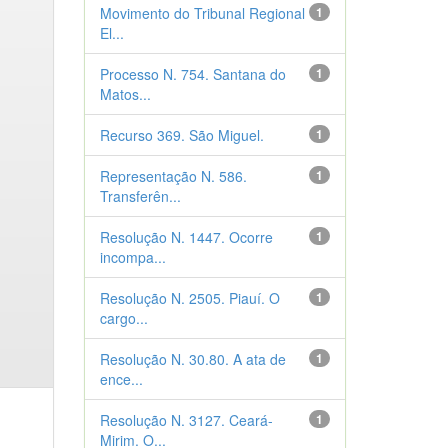
Movimento do Tribunal Regional
1
El...
Processo N. 754. Santana do
1
Matos...
Recurso 369. São Miguel.
1
Representação N. 586.
1
Transferên...
Resolução N. 1447. Ocorre
1
incompa...
Resolução N. 2505. Piauí. O
1
cargo...
Resolução N. 30.80. A ata de
1
ence...
Resolução N. 3127. Ceará-
1
Mirim. O...