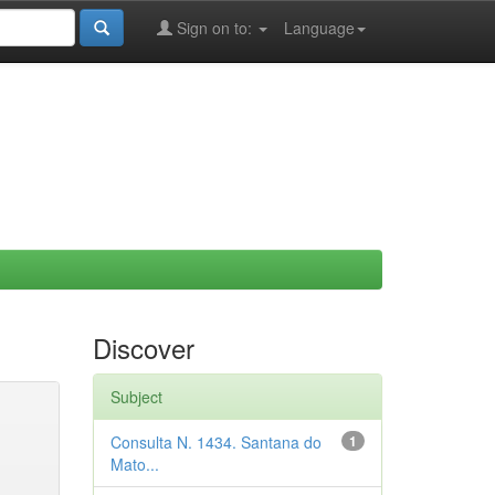
Sign on to:
Language
Discover
Subject
Consulta N. 1434. Santana do
1
Mato...