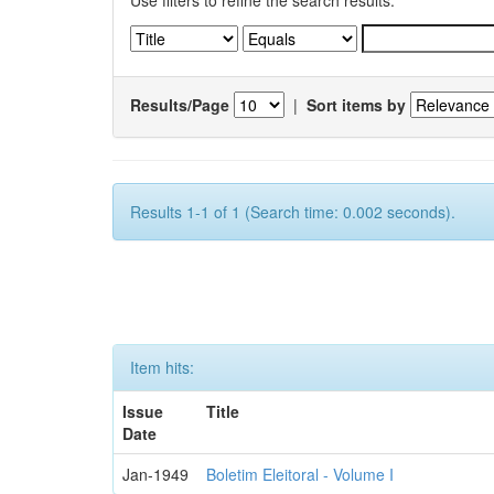
Use filters to refine the search results.
Results/Page
|
Sort items by
Results 1-1 of 1 (Search time: 0.002 seconds).
Item hits:
Issue
Title
Date
Jan-1949
Boletim Eleitoral - Volume I