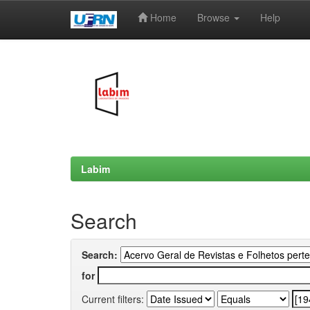
Home
Browse
Help
Skip
navigation
Labim
Search
Search:
for
Current filters: