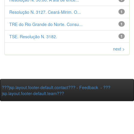
Resolução N. 3127. Ceará-Mirim. O...
1
TRE do Rio Grande do Norte. Consu...
1
TSE. Resolução N. 3182.
1
next >
???jsp.layout.footer-default.contact???
-
Feedback
-
???
jsp.layout.footer-default.team???