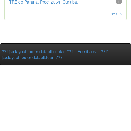
TRE do Paraná. Proc. 2064. Curitiba.
1
next >
???jsp.layout.footer-default.contact???
-
Feedback
-
???
jsp.layout.footer-default.team???