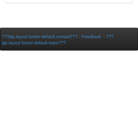
???jsp.layout.footer-default.contact???
-
Feedback
-
???
jsp.layout.footer-default.team???