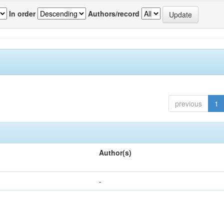
In order
Authors/record
previous
1
Author(s)
-