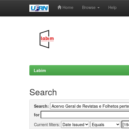
Home
Browse
Help
Skip
navigation
Labim
Search
Search:
for
Current filters: