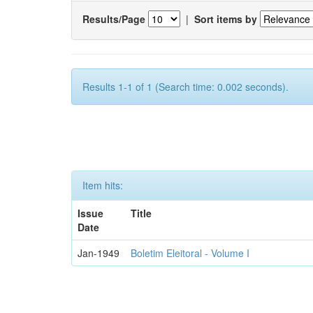
Results/Page
|
Sort items by
Results 1-1 of 1 (Search time: 0.002 seconds).
Item hits:
Issue
Title
Date
Jan-1949
Boletim Eleitoral - Volume I