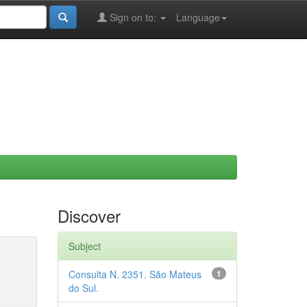
Sign on to:
Language
Discover
Subject
Consulta N. 2351. São Mateus
1
do Sul.