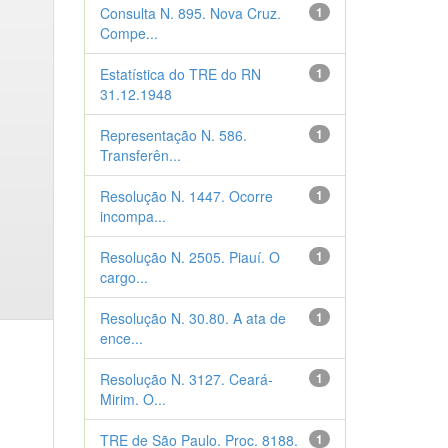
Consulta N. 895. Nova Cruz.
1
Compe...
Estatística do TRE do RN
1
31.12.1948
Representação N. 586.
1
Transferên...
Resolução N. 1447. Ocorre
1
incompa...
Resolução N. 2505. Piauí. O
1
cargo...
Resolução N. 30.80. A ata de
1
ence...
Resolução N. 3127. Ceará-
1
Mirim. O...
TRE de São Paulo. Proc. 8188.
1