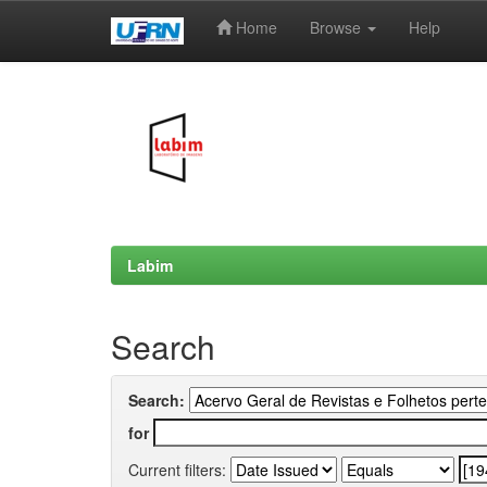
Home
Browse
Help
Skip
navigation
Labim
Search
Search:
for
Current filters: