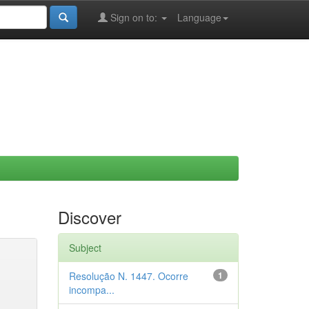
Sign on to:
Language
Discover
Subject
Resolução N. 1447. Ocorre
1
incompa...