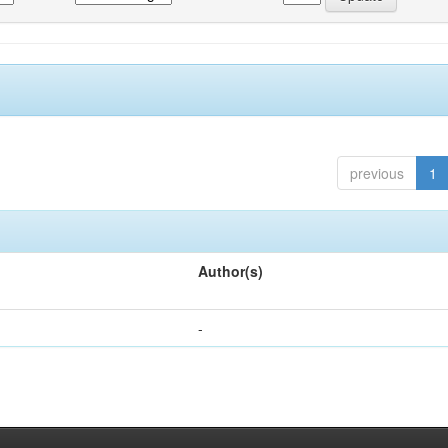
previous
1
Author(s)
-