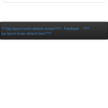
???jsp.layout.footer-default.contact???
-
Feedback
-
???
jsp.layout.footer-default.team???