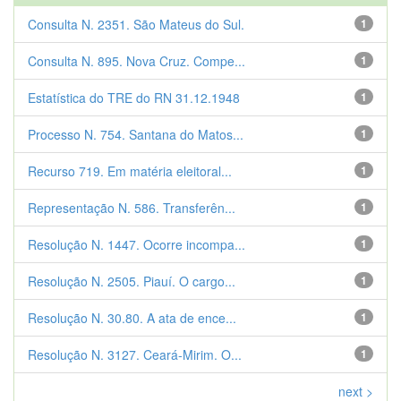
Consulta N. 2351. São Mateus do Sul.
1
Consulta N. 895. Nova Cruz. Compe...
1
Estatística do TRE do RN 31.12.1948
1
Processo N. 754. Santana do Matos...
1
Recurso 719. Em matéria eleitoral...
1
Representação N. 586. Transferên...
1
Resolução N. 1447. Ocorre incompa...
1
Resolução N. 2505. Piauí. O cargo...
1
Resolução N. 30.80. A ata de ence...
1
Resolução N. 3127. Ceará-Mirim. O...
1
next >