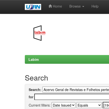
Home
Browse
Help
Skip
navigation
Labim
Search
Search:
for
Current filters: