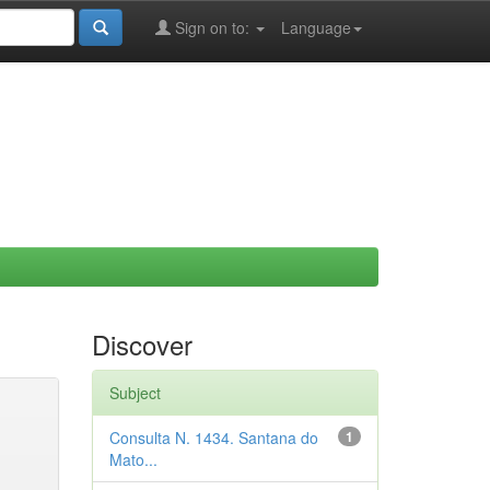
Sign on to:
Language
Discover
Subject
Consulta N. 1434. Santana do
1
Mato...