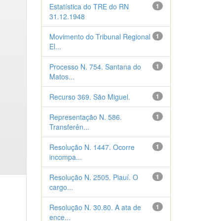
Estatística do TRE do RN
1
31.12.1948
Movimento do Tribunal Regional
1
El...
Processo N. 754. Santana do
1
Matos...
Recurso 369. São Miguel.
1
Representação N. 586.
1
Transferên...
Resolução N. 1447. Ocorre
1
incompa...
Resolução N. 2505. Piauí. O
1
cargo...
Resolução N. 30.80. A ata de
1
ence...