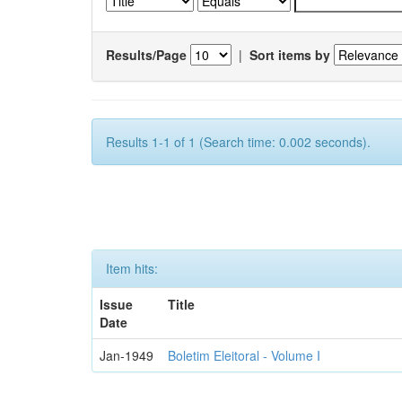
Results/Page
|
Sort items by
Results 1-1 of 1 (Search time: 0.002 seconds).
Item hits:
Issue
Title
Date
Jan-1949
Boletim Eleitoral - Volume I