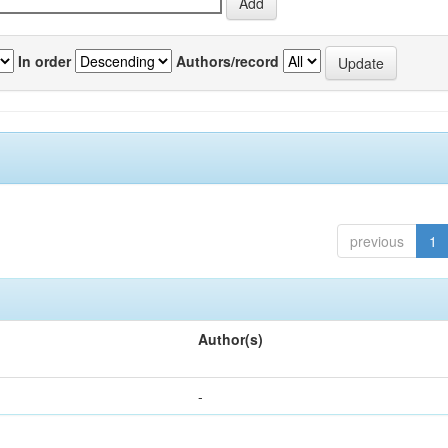
In order
Authors/record
previous
1
Author(s)
-