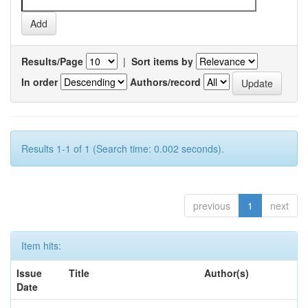
Results/Page
|
Sort items by
In order
Authors/record
Results 1-1 of 1 (Search time: 0.002 seconds).
previous
1
next
Item hits:
Issue
Title
Author(s)
Date