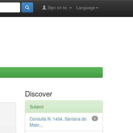
Sign on to:
Language
Discover
Subject
Consulta N. 1434. Santana do
1
Mato...