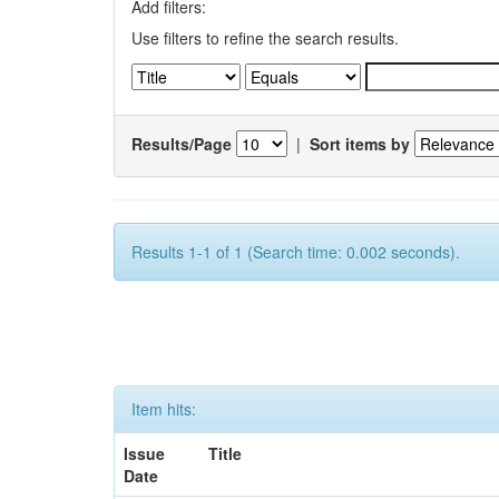
Add filters:
Use filters to refine the search results.
Results/Page
|
Sort items by
Results 1-1 of 1 (Search time: 0.002 seconds).
Item hits:
Issue
Title
Date