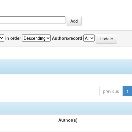
In order
Authors/record
previous
1
Author(s)