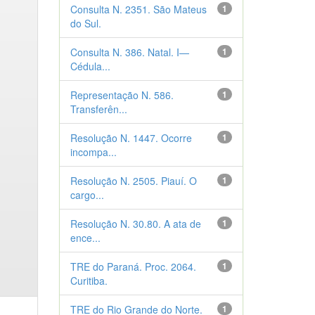
Consulta N. 2351. São Mateus
1
do Sul.
Consulta N. 386. Natal. I—
1
Cédula...
Representação N. 586.
1
Transferên...
Resolução N. 1447. Ocorre
1
incompa...
Resolução N. 2505. Piauí. O
1
cargo...
Resolução N. 30.80. A ata de
1
ence...
TRE do Paraná. Proc. 2064.
1
Curitiba.
TRE do Rio Grande do Norte.
1