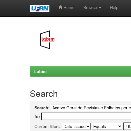
Home
Browse
Help
Skip
navigation
Labim
Search
Search:
for
Current filters: