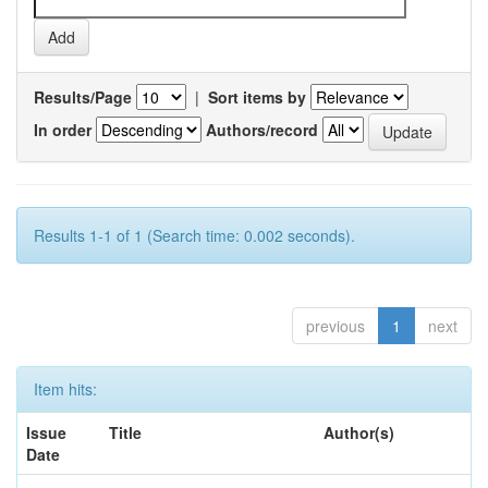
Results/Page
|
Sort items by
In order
Authors/record
Results 1-1 of 1 (Search time: 0.002 seconds).
previous
1
next
Item hits:
Issue
Title
Author(s)
Date