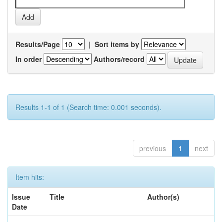
Results/Page
|
Sort items by
In order
Authors/record
Results 1-1 of 1 (Search time: 0.001 seconds).
previous
1
next
Item hits:
Issue
Title
Author(s)
Date