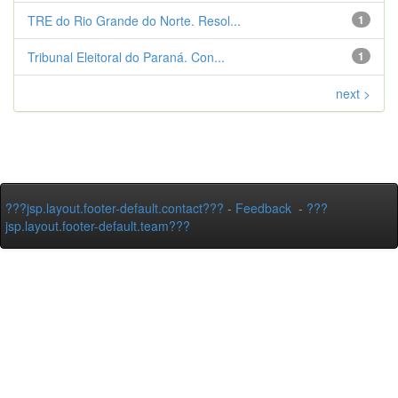
TRE do Rio Grande do Norte. Resol...
1
Tribunal Eleitoral do Paraná. Con...
1
next >
???jsp.layout.footer-default.contact???
-
Feedback
-
???
jsp.layout.footer-default.team???