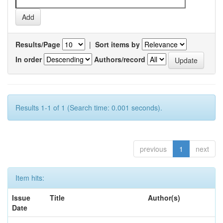
Results/Page
|
Sort items by
In order
Authors/record
Results 1-1 of 1 (Search time: 0.001 seconds).
previous
1
next
Item hits:
Issue
Title
Author(s)
Date