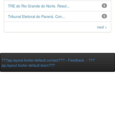
TRE do Rio Grande do Norte. Resol...
1
Tribunal Eleitoral do Paraná. Con...
1
next >
???jsp.layout.footer-default.contact???
-
Feedback
-
???
jsp.layout.footer-default.team???