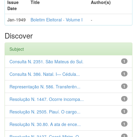
Issue
Title
Author(s)
Date
Jan-1949
Boletim Eleitoral - Volume I
-
Discover
Subject
Consulta N. 2351. São Mateus do Sul.
1
Consulta N. 386. Natal. I— Cédula...
1
Representação N. 586. Transferên...
1
Resolução N. 1447. Ocorre incompa...
1
Resolução N. 2505. Piauí. O cargo...
1
Resolução N. 30.80. A ata de ence...
1
Resolução N. 3127. Ceará-Mirim. O...
1