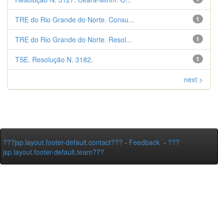
TRE do Rio Grande do Norte. Consu...
1
TRE do Rio Grande do Norte. Resol...
1
TSE. Resolução N. 3182.
1
next >
???jsp.layout.footer-default.contact???
-
Feedback
-
???
jsp.layout.footer-default.team???