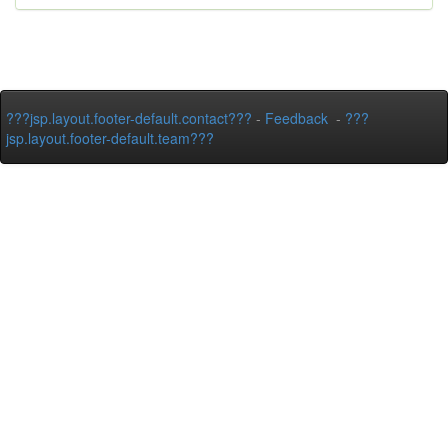
???jsp.layout.footer-default.contact???
-
Feedback
-
???
jsp.layout.footer-default.team???