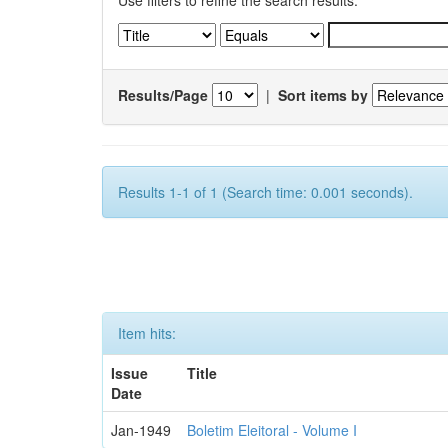
Use filters to refine the search results.
Results/Page
|
Sort items by
Results 1-1 of 1 (Search time: 0.001 seconds).
Item hits:
Issue
Title
Date
Jan-1949
Boletim Eleitoral - Volume I