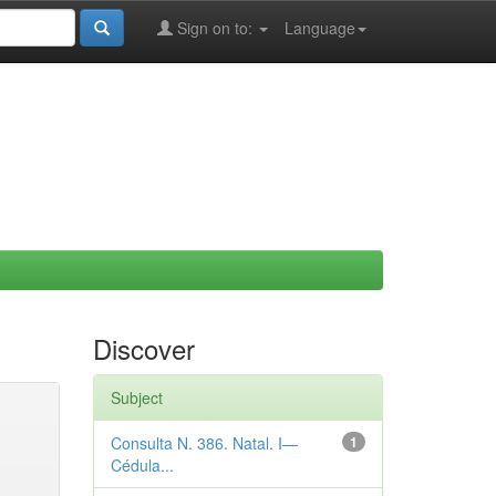
Sign on to:
Language
Discover
Subject
Consulta N. 386. Natal. I—
1
Cédula...