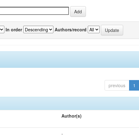
In order
Authors/record
previous
1
Author(s)
-