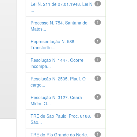
Lei N. 211 de 07.01.1948. Lei N.
1
...
Processo N. 754. Santana do
1
Matos...
Representação N. 586.
1
Transferên...
Resolução N. 1447. Ocorre
1
incompa...
Resolução N. 2505. Piauí. O
1
cargo...
Resolução N. 3127. Ceará-
1
Mirim. O...
TRE de São Paulo. Proc. 8188.
1
São...
TRE do Rio Grande do Norte.
1