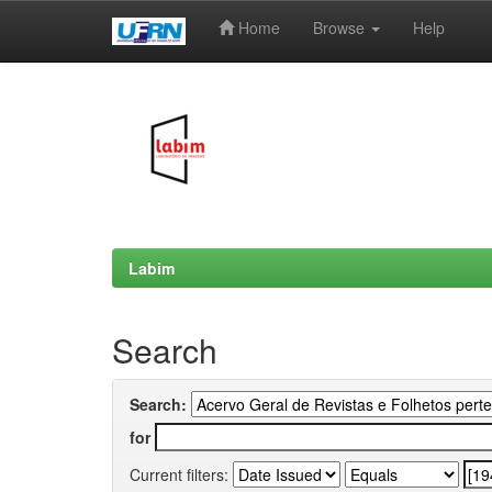
Home
Browse
Help
Skip
navigation
Labim
Search
Search:
for
Current filters: