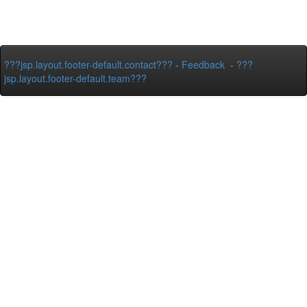
???jsp.layout.footer-default.contact???
-
Feedback
-
???
jsp.layout.footer-default.team???