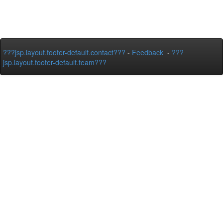
???jsp.layout.footer-default.contact???
-
Feedback
-
???
jsp.layout.footer-default.team???