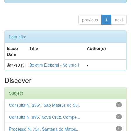
previous
1
next
Item hits:
Issue
Title
Author(s)
Date
Jan-1949
Boletim Eleitoral - Volume I
-
Discover
Subject
Consulta N. 2351. São Mateus do Sul.
1
Consulta N. 895. Nova Cruz. Compe...
1
Processo N. 754. Santana do Matos...
1