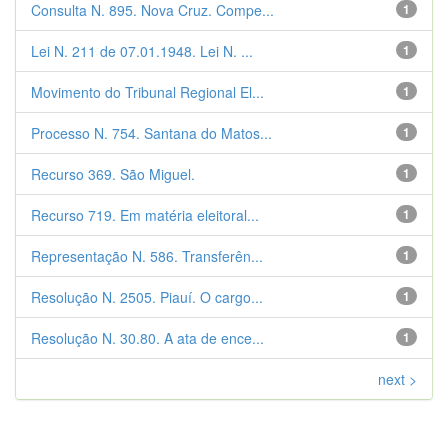
Consulta N. 895. Nova Cruz. Compe...
1
Lei N. 211 de 07.01.1948. Lei N. ...
1
Movimento do Tribunal Regional El...
1
Processo N. 754. Santana do Matos...
1
Recurso 369. São Miguel.
1
Recurso 719. Em matéria eleitoral...
1
Representação N. 586. Transferên...
1
Resolução N. 2505. Piauí. O cargo...
1
Resolução N. 30.80. A ata de ence...
1
next >