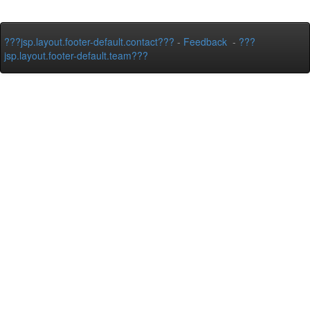
???jsp.layout.footer-default.contact???
-
Feedback
-
???
jsp.layout.footer-default.team???