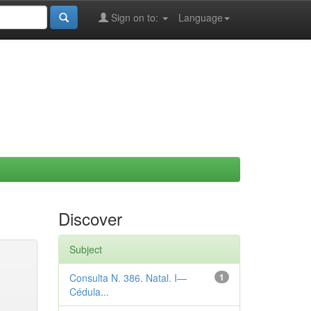
Sign on to:
Language
Discover
Subject
Consulta N. 386. Natal. I—
1
Cédula...