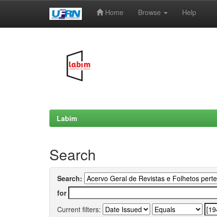
Home
Browse
Help
Skip
navigation
Labim
Search
Search:
for
Current filters: