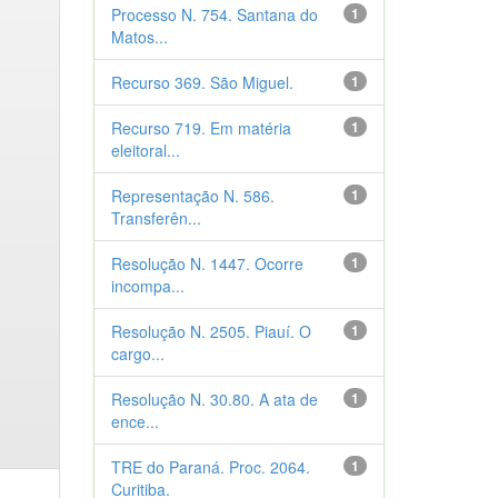
Processo N. 754. Santana do
1
Matos...
Recurso 369. São Miguel.
1
Recurso 719. Em matéria
1
eleitoral...
Representação N. 586.
1
Transferên...
Resolução N. 1447. Ocorre
1
incompa...
Resolução N. 2505. Piauí. O
1
cargo...
Resolução N. 30.80. A ata de
1
ence...
TRE do Paraná. Proc. 2064.
1
Curitiba.