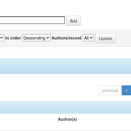
In order
Authors/record
previous
1
Author(s)