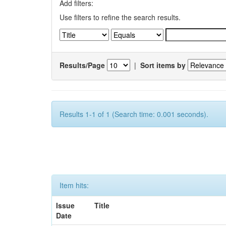
Add filters:
Use filters to refine the search results.
Results/Page
|
Sort items by
Results 1-1 of 1 (Search time: 0.001 seconds).
Item hits:
Issue
Title
Date