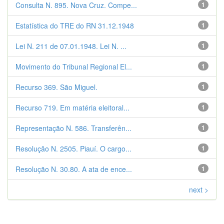
Consulta N. 895. Nova Cruz. Compe...
1
Estatística do TRE do RN 31.12.1948
1
Lei N. 211 de 07.01.1948. Lei N. ...
1
Movimento do Tribunal Regional El...
1
Recurso 369. São Miguel.
1
Recurso 719. Em matéria eleitoral...
1
Representação N. 586. Transferên...
1
Resolução N. 2505. Piauí. O cargo...
1
Resolução N. 30.80. A ata de ence...
1
next >