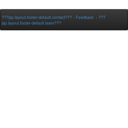
???jsp.layout.footer-default.contact???
-
Feedback
-
???
jsp.layout.footer-default.team???