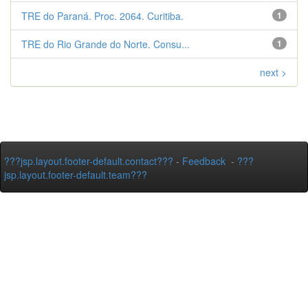
TRE do Paraná. Proc. 2064. Curitiba.
1
TRE do Rio Grande do Norte. Consu...
1
next >
???jsp.layout.footer-default.contact???
-
Feedback
-
???
jsp.layout.footer-default.team???