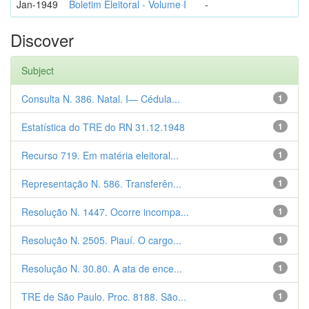
Jan-1949
Boletim Eleitoral - Volume I
-
Discover
Subject
Consulta N. 386. Natal. I— Cédula...
1
Estatística do TRE do RN 31.12.1948
1
Recurso 719. Em matéria eleitoral...
1
Representação N. 586. Transferên...
1
Resolução N. 1447. Ocorre incompa...
1
Resolução N. 2505. Piauí. O cargo...
1
Resolução N. 30.80. A ata de ence...
1
TRE de São Paulo. Proc. 8188. São...
1