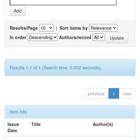
Results/Page
|
Sort items by
In order
Authors/record
Results 1-1 of 1 (Search time: 0.002 seconds).
previous
1
next
Item hits:
Issue
Title
Author(s)
Date