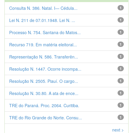
Consulta N. 386. Natal. I— Cédula...
1
Lei N. 211 de 07.01.1948. Lei N. ...
1
Processo N. 754. Santana do Matos...
1
Recurso 719. Em matéria eleitoral...
1
Representação N. 586. Transferên...
1
Resolução N. 1447. Ocorre incompa...
1
Resolução N. 2505. Piauí. O cargo...
1
Resolução N. 30.80. A ata de ence...
1
TRE do Paraná. Proc. 2064. Curitiba.
1
TRE do Rio Grande do Norte. Consu...
1
next >