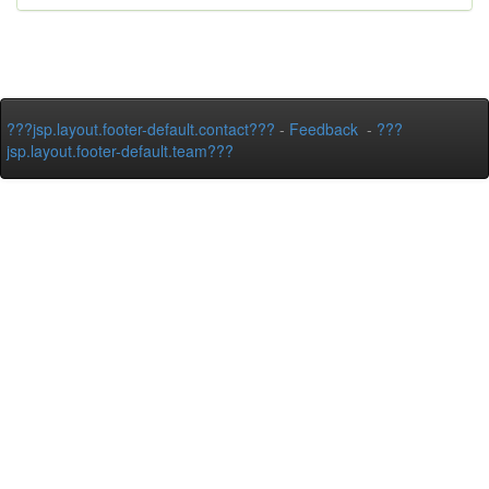
???jsp.layout.footer-default.contact???
-
Feedback
-
???
jsp.layout.footer-default.team???