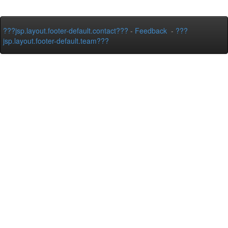
???jsp.layout.footer-default.contact???
-
Feedback
-
???
jsp.layout.footer-default.team???