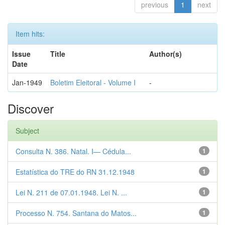
previous
1
next
Item hits:
Issue
Title
Author(s)
Date
Jan-1949
Boletim Eleitoral - Volume I
-
Discover
Subject
Consulta N. 386. Natal. I— Cédula...
1
Estatística do TRE do RN 31.12.1948
1
Lei N. 211 de 07.01.1948. Lei N. ...
1
Processo N. 754. Santana do Matos...
1