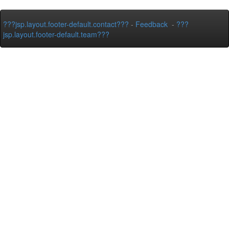
???jsp.layout.footer-default.contact???
-
Feedback
-
???
jsp.layout.footer-default.team???