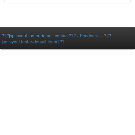
???jsp.layout.footer-default.contact???
-
Feedback
-
???
jsp.layout.footer-default.team???