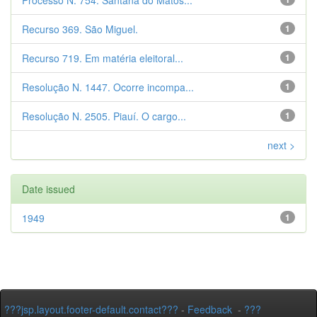
Processo N. 754. Santana do Matos...
Recurso 369. São Miguel.
1
Recurso 719. Em matéria eleitoral...
1
Resolução N. 1447. Ocorre incompa...
1
Resolução N. 2505. Piauí. O cargo...
1
next >
Date issued
1949
1
???jsp.layout.footer-default.contact???
-
Feedback
-
???