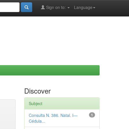
Sign on to:
Language
Discover
Subject
Consulta N. 386. Natal. I—
1
Cédula...