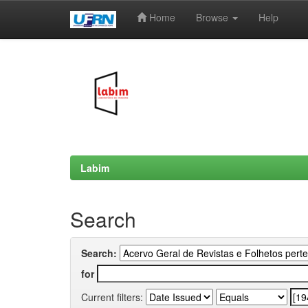
Home
Browse
Help
Skip
navigation
Labim
Search
Search:
for
Current filters: