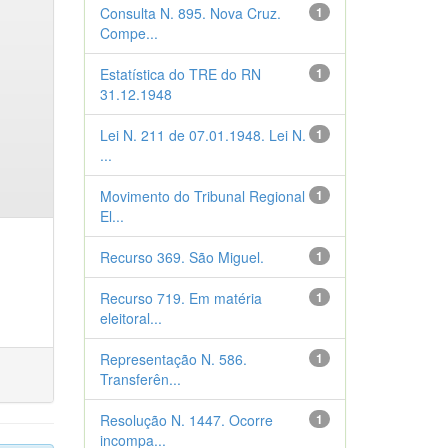
Consulta N. 895. Nova Cruz.
1
Compe...
Estatística do TRE do RN
1
31.12.1948
Lei N. 211 de 07.01.1948. Lei N.
1
...
Movimento do Tribunal Regional
1
El...
Recurso 369. São Miguel.
1
Recurso 719. Em matéria
1
eleitoral...
Representação N. 586.
1
Transferên...
Resolução N. 1447. Ocorre
1
incompa...