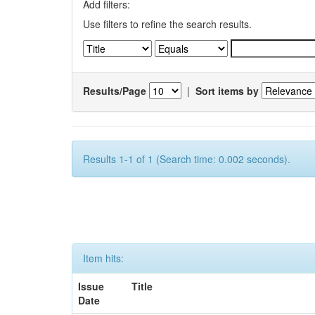
Add filters:
Use filters to refine the search results.
Results/Page
|
Sort items by
Results 1-1 of 1 (Search time: 0.002 seconds).
Item hits:
Issue
Title
Date