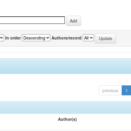
In order
Authors/record
previous
1
Author(s)