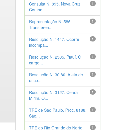
Consulta N. 895. Nova Cruz.
1
Compe...
Representação N. 586.
1
Transferên...
Resolução N. 1447. Ocorre
1
incompa...
Resolução N. 2505. Piauí. O
1
cargo...
Resolução N. 30.80. A ata de
1
ence...
Resolução N. 3127. Ceará-
1
Mirim. O...
TRE de São Paulo. Proc. 8188.
1
São...
TRE do Rio Grande do Norte.
1