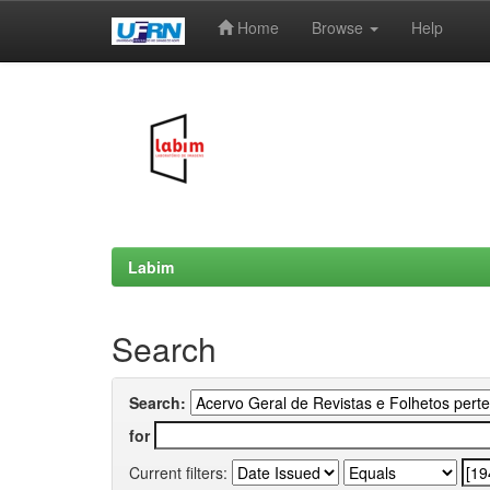
Home
Browse
Help
Skip
navigation
Labim
Search
Search:
for
Current filters: