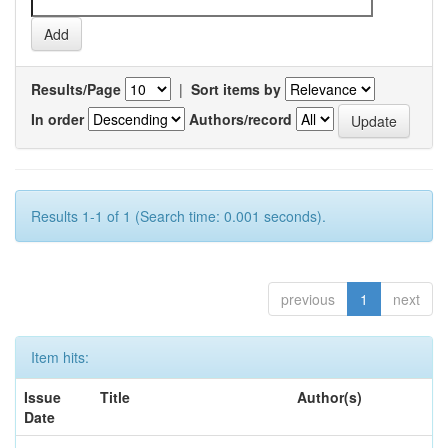
Results/Page
|
Sort items by
In order
Authors/record
Results 1-1 of 1 (Search time: 0.001 seconds).
previous
1
next
Item hits:
Issue
Title
Author(s)
Date