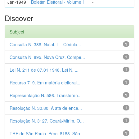
Jan-1949
Boletim Eleitoral - Volume I
-
Discover
Subject
Consulta N. 386. Natal. I— Cédula...
1
Consulta N. 895. Nova Cruz. Compe...
1
Lei N. 211 de 07.01.1948. Lei N. ...
1
Recurso 719. Em matéria eleitoral...
1
Representação N. 586. Transferên...
1
Resolução N. 30.80. A ata de ence...
1
Resolução N. 3127. Ceará-Mirim. O...
1
TRE de São Paulo. Proc. 8188. São...
1