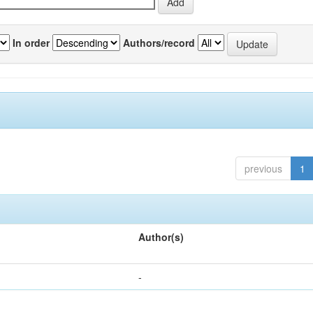
In order
Authors/record
previous
1
Author(s)
-