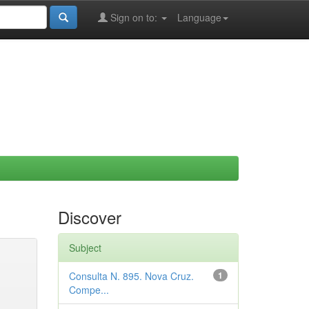
Sign on to:
Language
Discover
Subject
Consulta N. 895. Nova Cruz.
1
Compe...