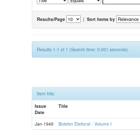
Results/Page
|
Sort items by
Results 1-1 of 1 (Search time: 0.001 seconds).
Item hits:
Issue
Title
Date
Jan-1949
Boletim Eleitoral - Volume I