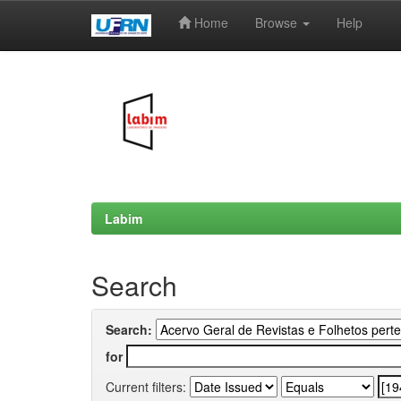
Home
Browse
Help
Skip
navigation
Labim
Search
Search:
for
Current filters: