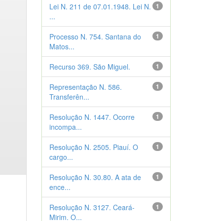
Lei N. 211 de 07.01.1948. Lei N.
1
...
Processo N. 754. Santana do
1
Matos...
Recurso 369. São Miguel.
1
Representação N. 586.
1
Transferên...
Resolução N. 1447. Ocorre
1
incompa...
Resolução N. 2505. Piauí. O
1
cargo...
Resolução N. 30.80. A ata de
1
ence...
Resolução N. 3127. Ceará-
1
Mirim. O...