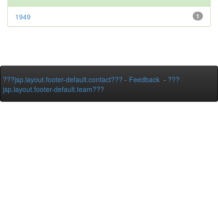
1949
1
???jsp.layout.footer-default.contact???
-
Feedback
-
???
jsp.layout.footer-default.team???