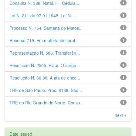
Consulta N. 386. Natal. I— Cédula...
1
Lei N. 211 de 07.01.1948. Lei N. ...
1
Processo N. 754. Santana do Matos...
1
Recurso 719. Em matéria eleitoral...
1
Representação N. 586. Transferên...
1
Resolução N. 2505. Piauí. O cargo...
1
Resolução N. 30.80. A ata de ence...
1
TRE de São Paulo. Proc. 8188. São...
1
TRE do Rio Grande do Norte. Consu...
1
next >
Date issued