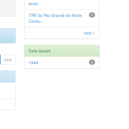
ence...
TRE do Rio Grande do Norte.
1
Consu...
next >
Date issued
next
1949
1