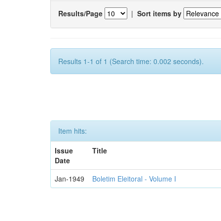
Results/Page
|
Sort items by
Results 1-1 of 1 (Search time: 0.002 seconds).
Item hits:
Issue
Title
Date
Jan-1949
Boletim Eleitoral - Volume I