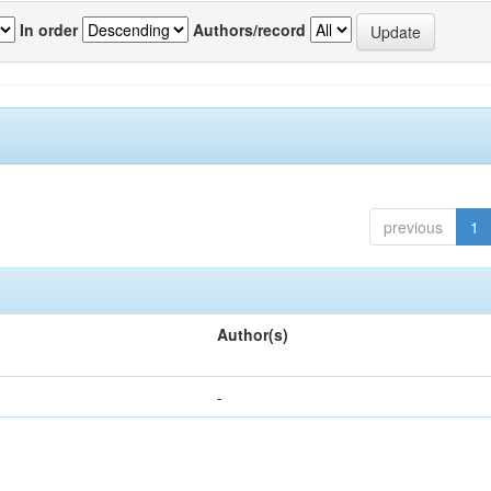
In order
Authors/record
previous
1
Author(s)
-