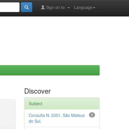
Sign on to:
Language
Discover
Subject
Consulta N. 2351. São Mateus
1
do Sul.