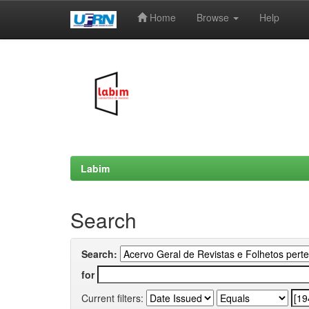
Home
Browse
Help
Skip
navigation
Labim
Search
Search:
for
Current filters: