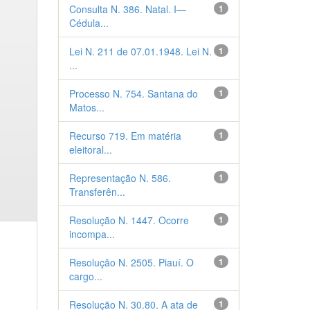
Consulta N. 386. Natal. I—
1
Cédula...
Lei N. 211 de 07.01.1948. Lei N.
1
...
Processo N. 754. Santana do
1
Matos...
Recurso 719. Em matéria
1
eleitoral...
Representação N. 586.
1
Transferên...
Resolução N. 1447. Ocorre
1
incompa...
Resolução N. 2505. Piauí. O
1
cargo...
Resolução N. 30.80. A ata de
1