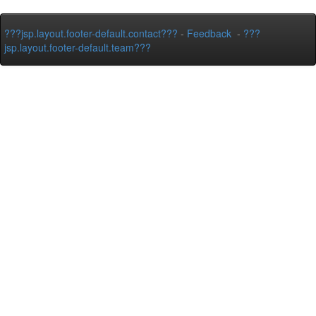
???jsp.layout.footer-default.contact???
-
Feedback
-
???
jsp.layout.footer-default.team???